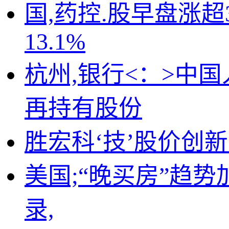
国,药控.股早盘涨
13.1%
杭州,银行<：>中国
再持有股份
胜宏科‘技’股价创
美国;“晚买房”趋
录,