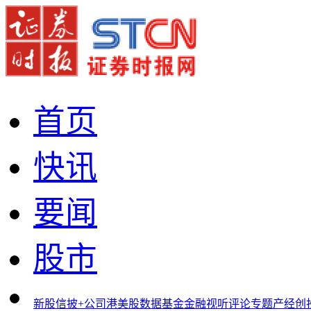
首页
快讯
要闻
股市
新股
信披+
公司
港美股
数据
基金
金融
视听
评论
专题
产经
创