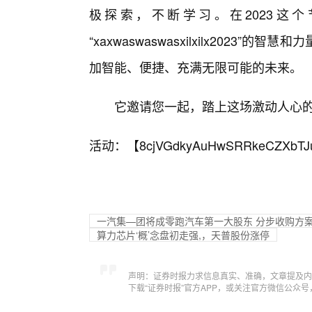
极探索，不断学习。在2023这
“xaxwaswaswasxilxilx202
加智能、便捷、充满无限可能的未来。
它邀请您一起，踏上这场激动人心
活动：【
8cjVGdkyAuHwSRRkeCZXbTJ
一汽集—团将成零跑汽车第一大股东 分步收购方
算力芯片‘概’念盘初走强,，天普股份涨停
声明：证券时报力求信息真实、准确，文章提及内
下载“证券时报”官方APP，或关注官方微信公众