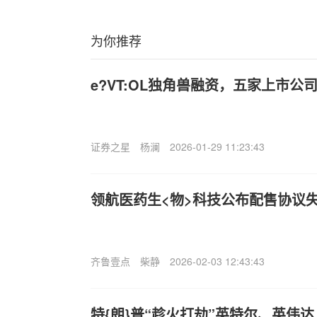
为你推荐
e?VT:OL独角兽融资，五家上市公
证券之星
杨澜
2026-01-29 11:23:43
领航医药生<物>科技公布配售协议
齐鲁壹点
柴静
2026-02-03 12:43:43
特{朗}普“趁火打劫”英特尔、英伟达