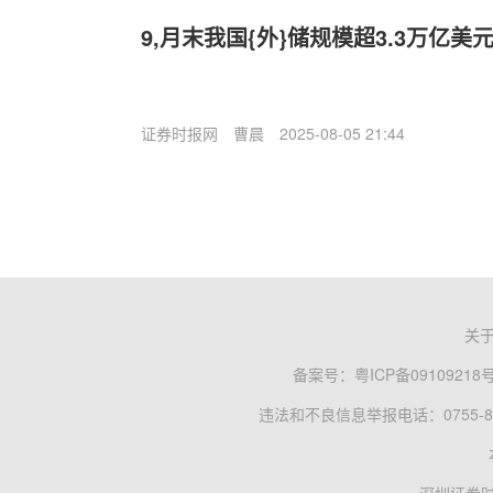
9,月末我国{外}储规模超3.3万亿美
证券时报网
曹晨
2025-08-05 21:44
关
备案号：
粤ICP备09109218
违法和不良信息举报电话：0755-83